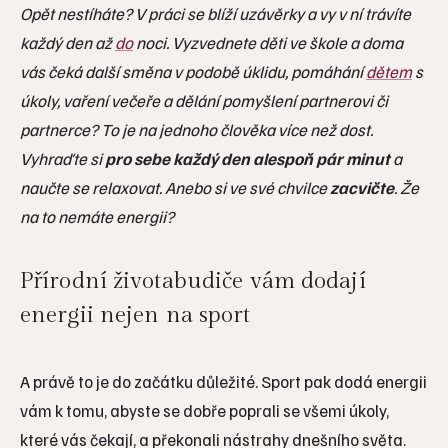
Opět nestíháte? V práci se blíží uzávěrky a vy v ní trávíte
každý den až
do
noci. Vyzvednete děti ve škole a doma
vás čeká další směna v podobě úklidu, pomáhání
dětem
s
úkoly, vaření večeře a dělání pomyšlení partnerovi či
partnerce? To je na jednoho člověka více než dost.
Vyhraďte si
pro sebe každý den alespoň pár minut
a
naučte se relaxovat. Anebo si ve své chvilce
zacvičte
. Že
na to nemáte energii?
Přírodní životabudiče vám dodají
energii nejen na sport
A právě to je do začátku důležité. Sport pak dodá energii
vám k tomu, abyste se dobře poprali se všemi úkoly,
které vás čekají, a překonali nástrahy dnešního světa.