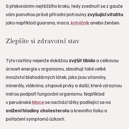
S překonáním nejtěžšího kroku, tedy zvednutí se z gauče
vám pomohou právě přírodní potraviny
zvyšující vitalitu
jako například guarana, maca,
kotvičník
anebo ženšen.
Zlepšíte si zdravotní stav
Tyto rostliny nejenže dokážou
zvýšit libido
a celkovou
úroveň energie v organismu, obsahují také velké
množství blahodárných látek, jako jsou vitamíny,
minerály, vláknina, stopové prvky a další, které výraznou
měrou podpoří fungování organismu. Například
v peruánské
Mace
se nachází látky podílející se na
snížení hladiny cholesterolu
a krevního tlaku a
potlačení symptomů úzkosti.