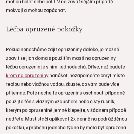
mohou bolet nebo pálit. V nejzávažnějším případě
mokvají a mohou zapáchat.
Léčba opruzené pokožky
Pokud nenecháme zajít opruzeniny daleko, je možné
zbavit se jich doma s použitím masti na opruzeniny,
léčba opruzenin je s nimi jednoduchá. Dříve, než budete
krém na opruzeniny
nanášet, nezapomeňte omýt místo
teplou nebo vlažnou vodou, zkuste, co vám bude více
příjemné. Poté nechejte opruzeninu oschnout, případně
použijte fén s vlažným vzduchem nebo čistý ručník,
kterým po opruzenině jemně klepejte, v žádném případě
nedřete. Mast stačí aplikovat 2x denně na podrážděnou
pokožku, v průběhu jednoho týdne by měla být opruzená