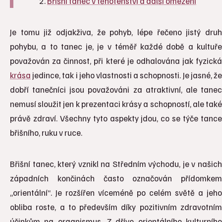
Břišní tanec v těhotenství a další omezení
Je tomu již odjakživa, že pohyb, lépe řečeno jistý druh
pohybu, a to tanec je, je v téměř každé době a kultuře
považován za činnost, při které je odhalována jak fyzická
krása
jedince, tak i jeho vlastnosti a schopnosti. Je jasné, že
dobří tanečníci jsou považováni za atraktivní, ale tanec
nemusí sloužit jen k prezentaci krásy a schopností, ale také
právě zdraví. Všechny tyto aspekty jdou, co se týče tance
břišního, ruku v ruce.
Břišní tanec, který vznikl na Středním východu, je v našich
západních končinách často označován přídomkem
„orientální“. Je rozšířen víceméně po celém světě a jeho
obliba roste, a to především díky pozitivním zdravotním
účinkům na organismus. Z dříve orientálního kulturního