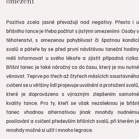
omezení
Pozitiva zcela jasně převažují nad negativy. Přesto i u
břišního tance je třeba počítat s jistými omezeními: Osoby v
těhotenství, s omezenou pohyblivost či špatnou kondicí
svalů a páteře by se před první návštěvou taneční hodiny
měli informovat u svého lékaře a zjistit případná rizika.
Břišní tanec je také náročný co do času, který je mu nutné
věnovat. Teprve po třech až čtyřech měsících soustavného
cvičení se u většiny lidí projevuje uvolnění a protažení svalů,
které je doprovázeno s výrazným zlepšením samotné
kvality tance. Pro ty, kteří se však nezaleknou je břišní
tanec vhodnou alternativou jinak mnohdy nudnému
posilování a cvičení především břišních svalů, při kterém je
mnohdy možné si užít i mnoho legrace.