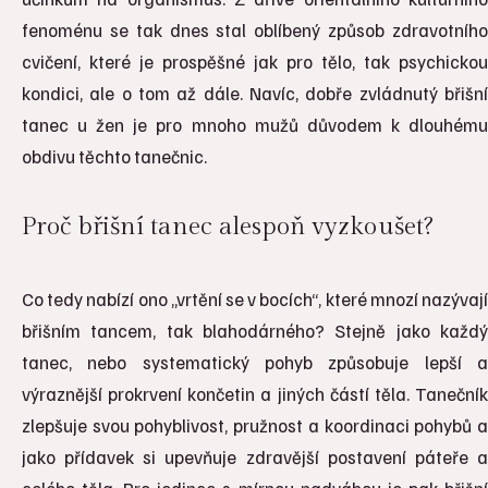
fenoménu se tak dnes stal oblíbený způsob zdravotního
cvičení, které je prospěšné jak pro tělo, tak psychickou
kondici, ale o tom až dále. Navíc, dobře zvládnutý břišní
tanec u žen je pro mnoho mužů důvodem k dlouhému
obdivu těchto tanečnic.
Proč břišní tanec alespoň vyzkoušet?
Co tedy nabízí ono „vrtění se v bocích“, které mnozí nazývají
břišním tancem, tak blahodárného? Stejně jako každý
tanec, nebo systematický pohyb způsobuje lepší a
výraznější prokrvení končetin a jiných částí těla. Tanečník
zlepšuje svou pohyblivost, pružnost a koordinaci pohybů a
jako přídavek si upevňuje zdravější postavení páteře a