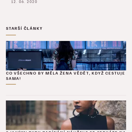
12. 06. 2020
STARŠÍ ČLÁNKY
CO VŠECHNO BY MĚLA ŽENA VĚDĚT, KDYŽ CESTUJE
SAMA!