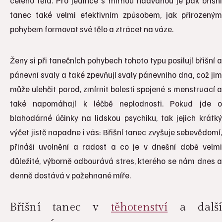
celého těla. Pro jedince s mírnou nadváhou je pak břišní
tanec také velmi efektivním způsobem, jak přirozeným
pohybem formovat své tělo a ztrácet na váze.
Ženy si při tanečních pohybech tohoto typu posilují břišní a
pánevní svaly a také zpevňují svaly pánevního dna, což jim
může ulehčit porod, zmírnit bolesti spojené s menstruací a
také napomáhají k léčbě neplodnosti. Pokud jde o
blahodárné účinky na lidskou psychiku, tak jejich krátký
výčet jistě napadne i vás: Břišní tanec zvyšuje sebevědomí,
přináší uvolnění a radost a co je v dnešní době velmi
důležité, výborně odbourává stres, kterého se nám dnes a
denně dostává v požehnané míře.
Břišní tanec v
těhotenství
a další