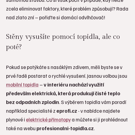
zcela eliminovat faktory, které problém způsobují? Rada
nad zlato zní – pořiďte si domácí odvlhčovač!
Stěny vysušíte pomocí topidla, ale co
poté?
Pokud se potýkáte s nasáklým zdivem, měli byste se v
prvé řadě postarat o rychlé vysušení. Jasnou volbou jsou
mobilní topidla
–
v interiéru nachází využití
především elektrická, která produkují čisté teplo
bez odpadních zplodin
. S výběrem topidla vám poradí
například specialisté z
eprofi.cz
- v nabídce najdete
plynové i
elektrické přímotopy
a můžete si ji prohlédnout
také na webu
profesionalni-topidla.cz
.