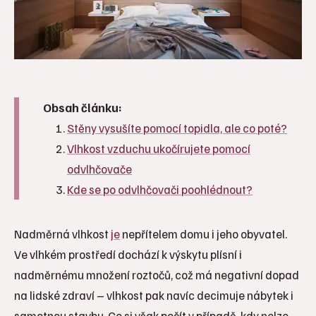
Obsah článku:
Stěny vysušíte pomocí topidla, ale co poté?
Vlhkost vzduchu ukočírujete pomocí
odvlhčovače
Kde se po odvlhčovači poohlédnout?
Nadměrná vlhkost
je
nepřítelem domu i jeho obyvatel.
Ve vlhkém prostředí dochází k výskytu plísní i
nadměrnému množení roztočů, což má negativní dopad
na lidské zdraví – vlhkost pak navíc decimuje nábytek i
samotnou stavbu. Co si však počít v případě, kdy nelze