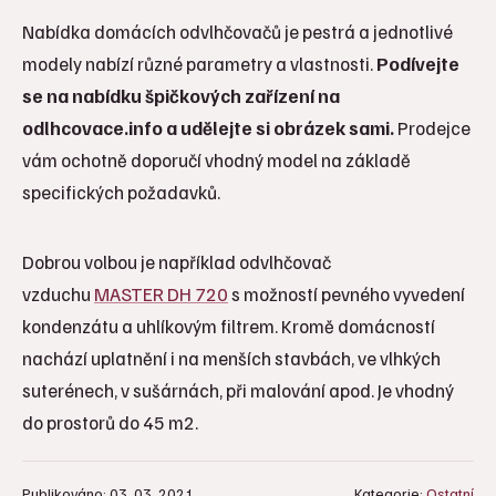
Nabídka domácích odvlhčovačů je pestrá a jednotlivé
modely nabízí různé parametry a vlastnosti.
Podívejte
se na nabídku špičkových zařízení na
odlhcovace.info a udělejte si obrázek sami.
Prodejce
vám ochotně doporučí vhodný model na základě
specifických požadavků.
Dobrou volbou je například odvlhčovač
vzduchu
MASTER DH 720
s možností pevného vyvedení
kondenzátu a uhlíkovým filtrem. Kromě domácností
nachází uplatnění i na menších stavbách, ve vlhkých
suterénech, v sušárnách, při malování apod. Je vhodný
do prostorů do 45 m2.
Publikováno: 03. 03. 2021
Kategorie:
Ostatní