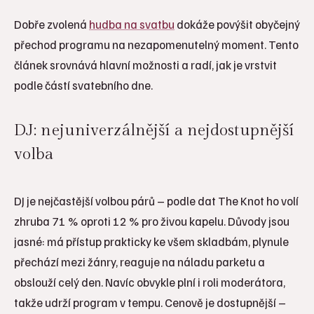
Dobře zvolená
hudba na svatbu
dokáže povýšit obyčejný
přechod programu na nezapomenutelný moment. Tento
článek srovnává hlavní možnosti a radí, jak je vrstvit
podle částí svatebního dne.
DJ: nejuniverzálnější a nejdostupnější
volba
DJ je nejčastější volbou párů – podle dat The Knot ho volí
zhruba 71 % oproti 12 % pro živou kapelu. Důvody jsou
jasné: má přístup prakticky ke všem skladbám, plynule
přechází mezi žánry, reaguje na náladu parketu a
obslouží celý den. Navíc obvykle plní i roli moderátora,
takže udrží program v tempu. Cenově je dostupnější –