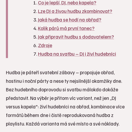
Co je lepší, DJ, nebo kapela?
Lze DJ a živou hudbu zkombinovat?
Jaká hudba se hodí na obřad?
Kolik párů má první tanec?
Jak připravit hudbu s dodavatelem?
Zdroje
Hudba na svatbu – DJ i živí hudebníci
Hudba je páteří svatební zábavy – propojuje obřad,
hostinu i noční párty a nese ty nejsilnější okamžiky dne.
Bez hudebního doprovodu si svatbu málokdo dokáže
představit. Na výběr je přitom víc variant, než jen „DJ
versus kapela": živí hudebníci na obřad, kombinace více
formátů během dne i čistě reprodukovaná hudba z
playlistu. Každá varianta má své místo a své náklady.