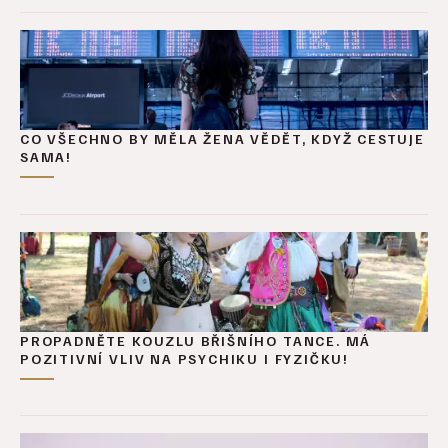
CO VŠECHNO BY MĚLA ŽENA VĚDĚT, KDYŽ CESTUJE
SAMA!
PROPADNĚTE KOUZLU BŘIŠNÍHO TANCE. MÁ
POZITIVNÍ VLIV NA PSYCHIKU I FYZIČKU!