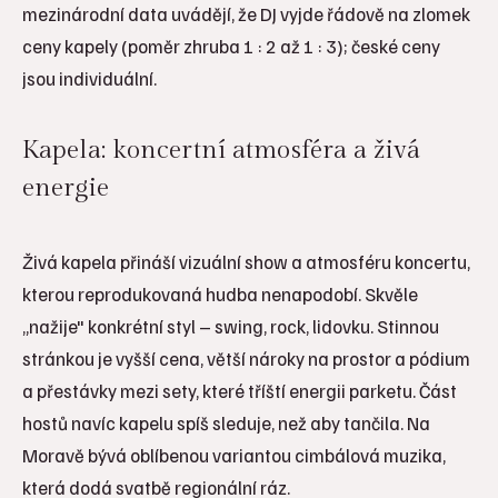
mezinárodní data uvádějí, že DJ vyjde řádově na zlomek
ceny kapely (poměr zhruba 1 : 2 až 1 : 3); české ceny
jsou individuální.
Kapela: koncertní atmosféra a živá
energie
Živá kapela přináší vizuální show a atmosféru koncertu,
kterou reprodukovaná hudba nenapodobí. Skvěle
„nažije" konkrétní styl – swing, rock, lidovku. Stinnou
stránkou je vyšší cena, větší nároky na prostor a pódium
a přestávky mezi sety, které tříští energii parketu. Část
hostů navíc kapelu spíš sleduje, než aby tančila. Na
Moravě bývá oblíbenou variantou cimbálová muzika,
která dodá svatbě regionální ráz.