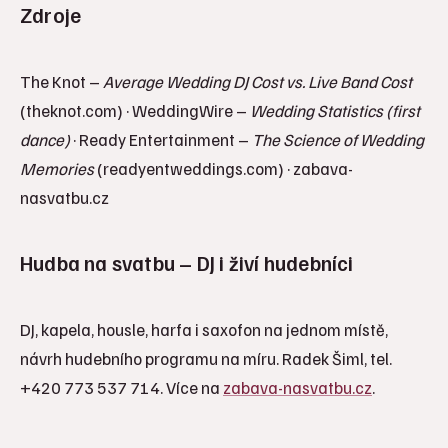
Zdroje
The Knot –
Average Wedding DJ Cost vs. Live Band Cost
(theknot.com) · WeddingWire –
Wedding Statistics (first
dance)
· Ready Entertainment –
The Science of Wedding
Memories
(readyentweddings.com) · zabava-
nasvatbu.cz
Hudba na svatbu – DJ i živí hudebníci
DJ, kapela, housle, harfa i saxofon na jednom místě,
návrh hudebního programu na míru. Radek Šiml, tel.
+420 773 537 714. Více na
zabava-nasvatbu.cz
.