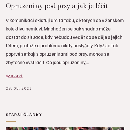
Opruzeniny pod prsy a jak je léčit
V komunikaci existují určitá tabu, o kterých se v ženském
kolektivu nemluví. Mnoho žen se pak snadno může
dostat do situace, kdy nebudou vědět co se děje s jejich
tělem, protože o problému nikdy neslyšely. Když se tak
poprvé setkají s opruzeninami pod prsy, mohou se
zbytečně vystrašit. Co jsou opruzeniny,...
ZDRAVÍ
29. 05. 2023
STARŠÍ ČLÁNKY