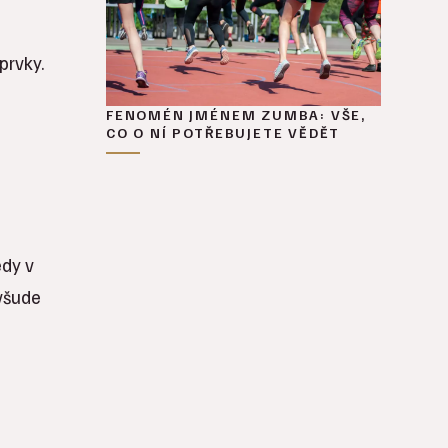
prvky.
FENOMÉN JMÉNEM ZUMBA: VŠE,
CO O NÍ POTŘEBUJETE VĚDĚT
edy v
 všude