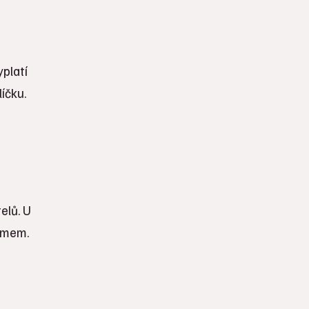
platí
líčku.
elů. U
ramem.