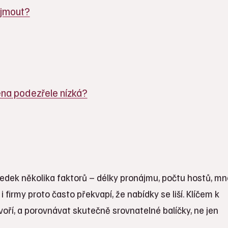
ajmout?
ena podezřele nízká?
ledek několika faktorů – délky pronájmu, počtu hostů, mn
i firmy proto často překvapí, že nabídky se liší. Klíčem k
ří, a porovnávat skutečně srovnatelné balíčky, ne jen