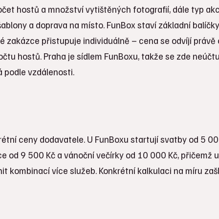
čet hostů a množství vytištěných fotografií, dále typ akc
šablony a doprava na místo. FunBox staví základní balíčk
é zakázce přistupuje individuálně – cena se odvíjí právě
počtu hostů. Praha je sídlem FunBoxu, takže se zde neúčt
 podle vzdálenosti.
rétní ceny dodavatele. U FunBoxu startují svatby od 5 00
kce od 9 500 Kč a vánoční večírky od 10 000 Kč, přičemž u
it kombinací více služeb. Konkrétní kalkulaci na míru zaš