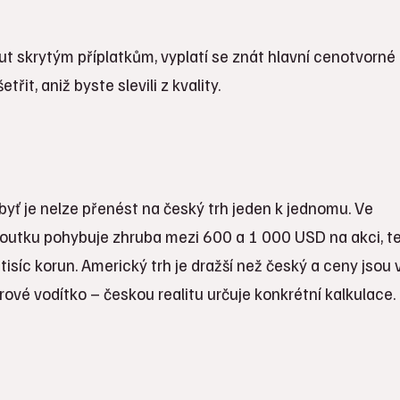
 skrytým příplatkům, vyplatí se znát hlavní cenotvorné 
řit, aniž byste slevili z kvality.
byť je nelze přenést na český trh jeden k jednomu. Ve
utku pohybuje zhruba mezi 600 a 1 000 USD na akci, t
isíc korun. Americký trh je dražší než český a ceny jsou
ěrové vodítko – českou realitu určuje konkrétní kalkulace.