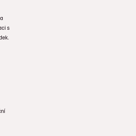
ta
aci s
dek.
ční