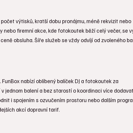
počet výtisků, kratší dobu pronájmu, méně rekvizit nebo
nebo firemní akce, kde fotokoutek běží celý večer, se vy
 v ceně obsluha. Šíře služeb se vždy odvíjí od zvoleného ba
 FunBox nabízí oblíbený balíček DJ a fotokoutek za
v jednom balení a bez starostí o koordinaci více dodavat
odnit i spojením s ozvučením prostoru nebo dalším prog
jších akcí dopravní tarif.