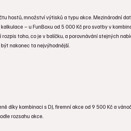
čtu hostů, množství výtisků a typu akce. Mezinárodní da
lní kalkulace – u FunBoxu od 5 000 Kč pro svatby v kombin
 rozpis toho, co je v balíčku, a porovnávání stejných nabí
být nakonec ta nejvýhodnější.
eně díky kombinaci s DJ, firemní akce od 9 500 Kč a váno
podle rozsahu akce.