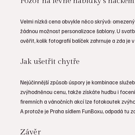
Pozor na levné nabídky s háčkem
Velmi nízká cena obvykle něco skrývá: omezený 
žádnou možnost personalizace šablony. U svatby 
ověřit, kolik fotografií balíček zahrnuje a zda je
Jak ušetřit chytře
Nejúčinnější způsob úspory je kombinace služeb.
zvýhodněnou cenu, takže získáte hudbu i focení 
firemních a vánočních akcí lze fotokoutek zvýh
A protože je Praha sídlem FunBoxu, odpadá tu zde
Závěr