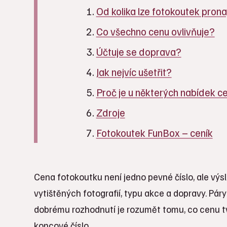
Od kolika lze fotokoutek pron
Co všechno cenu ovlivňuje?
Účtuje se doprava?
Jak nejvíc ušetřit?
Proč je u některých nabídek c
Zdroje
Fotokoutek FunBox – ceník
Cena fotokoutku není jedno pevné číslo, ale výs
vytištěných fotografií, typu akce a dopravy. Páry 
dobrému rozhodnutí je rozumět tomu, co cenu tvo
koncové číslo.